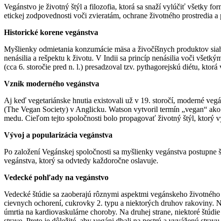
​Vegánstvo je životný štýl a filozofia, ktorá sa snaží vylúčiť všetky f
etickej zodpovednosti voči zvieratám, ochrane životného prostredia a
Historické korene vegánstva
Myšlienky odmietania konzumácie mäsa a živočíšnych produktov siahajú
nenásilia a rešpektu k životu. V Indii sa princíp nenásilia voči vše
(cca 6. storočie pred n. l.) presadzoval tzv. pythagorejskú diétu, ktor
Vznik moderného vegánstva
Aj keď vegetariánske hnutia existovali už v 19. storočí, moderné veg
(The Vegan Society) v Anglicku. Watson vytvoril termín „vegan“ ako 
medu. Cieľom tejto spoločnosti bolo propagovať životný štýl, ktorý v
Vývoj a popularizácia vegánstva
Po založení Vegánskej spoločnosti sa myšlienky vegánstva postupne šír
vegánstva, ktorý sa odvtedy každoročne oslavuje. ​
Vedecké pohľady na vegánstvo
Vedecké štúdie sa zaoberajú rôznymi aspektmi vegánskeho životného š
cievnych ochorení, cukrovky 2. typu a niektorých druhov rakoviny. Nap
úmrtia na kardiovaskulárne choroby. Na druhej strane, niektoré štúdi
strave. Preto je dôležité, aby vegáni dbali na pestrú a vyváženú stravu