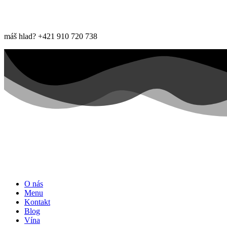
máš hlad? +421 910 720 738
O nás
Menu
Kontakt
Blog
Vína