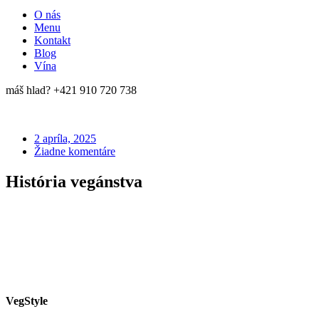
O nás
Menu
Kontakt
Blog
Vína
máš hlad? +421 910 720 738
2 apríla, 2025
Žiadne komentáre
História vegánstva
VegStyle