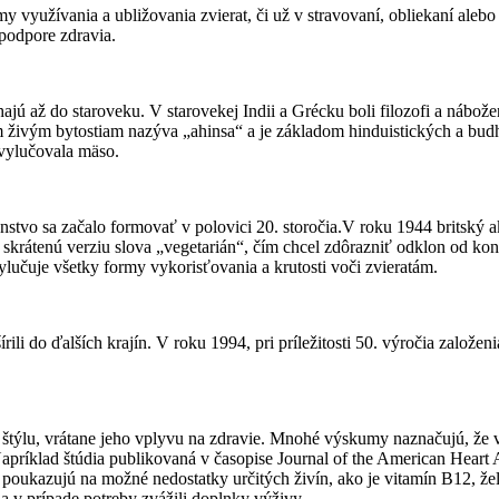
ormy využívania a ubližovania zvierat, či už v stravovaní, obliekaní ale
 podpore zdravia.
 až do staroveku. V starovekej Indii a Grécku boli filozofi a nábožen
tkým živým bytostiam nazýva „ahinsa“ a je základom hinduistických a bu
á vylučovala mäso.
ánstvo sa začalo formovať v polovici 20. storočia.V roku 1944 britský 
skrátenú verziu slova „vegetarián“, čím chcel zdôrazniť odklon od kon
ylučuje všetky formy vykorisťovania a krutosti voči zvieratám.
ili do ďalších krajín. V roku 1994, pri príležitosti 50. výročia založ
týlu, vrátane jeho vplyvu na zdravie. Mnohé výskumy naznačujú, že vyv
ríklad štúdia publikovaná v časopise Journal of the American Heart Asso
e poukazujú na možné nedostatky určitých živín, ako je vitamín B12, že
 a v prípade potreby zvážili doplnky výživy.​