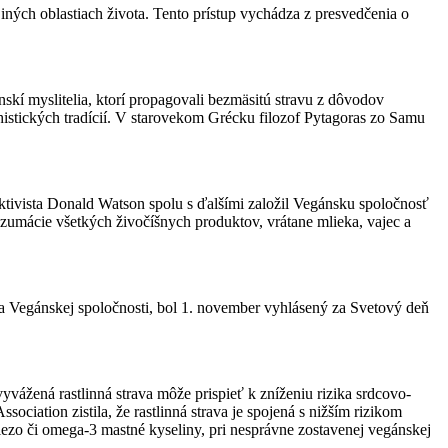
bo iných oblastiach života. Tento prístup vychádza z presvedčenia o
skí myslitelia, ktorí propagovali bezmäsitú stravu z dôvodov
dhistických tradícií. V starovekom Grécku filozof Pytagoras zo Samu
aktivista Donald Watson spolu s ďalšími založil Vegánsku spoločnosť
zumácie všetkých živočíšnych produktov, vrátane mlieka, vajec a
enia Vegánskej spoločnosti, bol 1. november vyhlásený za Svetový deň
ážená rastlinná strava môže prispieť k zníženiu rizika srdcovo-
ciation zistila, že rastlinná strava je spojená s nižším rizikom
lezo či omega-3 mastné kyseliny, pri nesprávne zostavenej vegánskej